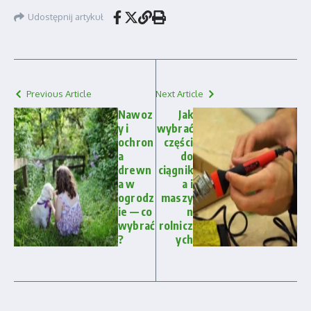
Udostępnij artykuł
Previous Article
Next Article
Nawoz
Jak
y i
wybrać
ochron
części
a
do
drewn
ciągnik
a w
a i
ogrodz
maszy
ie — co
n
wybrać
rolnicz
?
ych