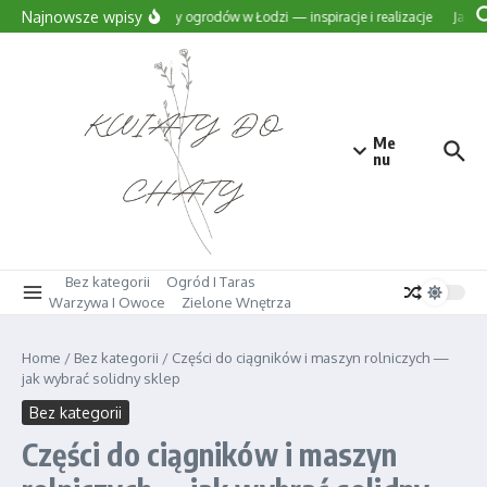
Przejdź do treści
Najnowsze wpisy
Projekty ogrodów w Łodzi — inspiracje i realizacje
Jak wy
Me
nu
Bez kategorii
Ogród I Taras
Warzywa I Owoce
Zielone Wnętrza
Home
/
Bez kategorii
/
Części do ciągników i maszyn rolniczych —
jak wybrać solidny sklep
Bez kategorii
Części do ciągników i maszyn