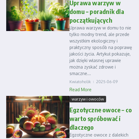
Uprawa warzyw w
domu – poradnik dla
początkujących
Uprawa warzyw w domu to nie
tylko modny trend, ale przede
wszystkim ekologiczny i
praktyczny sposób na poprawę
jakości życia. Artykuł pokazuje,
jak dzięki własnej uprawie
można zyskać zdrowe i
smaczne...
Kwiatoholik
2025-06-09
Read More
warzyw i owoców
Egzotyczne owoce – co
warto spróbować i
dlaczego
Egzotyczne owoce z dalekich