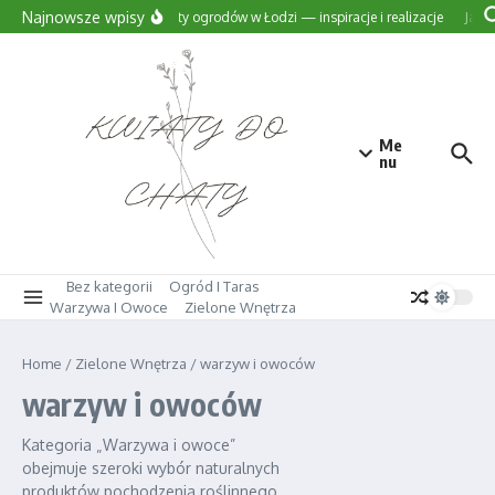
Przejdź do treści
Najnowsze wpisy
Projekty ogrodów w Łodzi — inspiracje i realizacje
Jak w
Me
nu
Bez kategorii
Ogród I Taras
Warzywa I Owoce
Zielone Wnętrza
Home
/
Zielone Wnętrza
/
warzyw i owoców
warzyw i owoców
Kategoria „Warzywa i owoce”
obejmuje szeroki wybór naturalnych
produktów pochodzenia roślinnego,