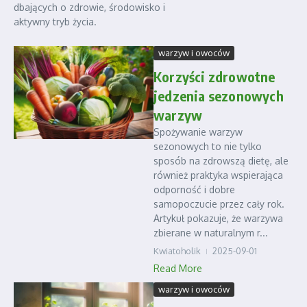
dbających o zdrowie, środowisko i
aktywny tryb życia.
warzyw i owoców
Korzyści zdrowotne
jedzenia sezonowych
warzyw
Spożywanie warzyw
sezonowych to nie tylko
sposób na zdrowszą dietę, ale
również praktyka wspierająca
odporność i dobre
samopoczucie przez cały rok.
Artykuł pokazuje, że warzywa
zbierane w naturalnym r...
Kwiatoholik
2025-09-01
Read More
warzyw i owoców