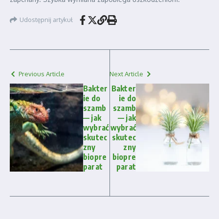
Udostępnij artykuł
Previous Article
Next Article
Bakter
Bakter
ie do
ie do
szamb
szamb
— jak
— jak
wybrać
wybrać
skutec
skutec
zny
zny
biopre
biopre
parat
parat