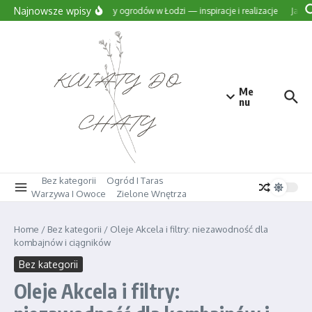
Przejdź do treści
Najnowsze wpisy
Projekty ogrodów w Łodzi — inspiracje i realizacje
Jak w
Me
nu
Bez kategorii
Ogród I Taras
Warzywa I Owoce
Zielone Wnętrza
Home
/
Bez kategorii
/
Oleje Akcela i filtry: niezawodność dla
kombajnów i ciągników
Bez kategorii
Oleje Akcela i filtry: