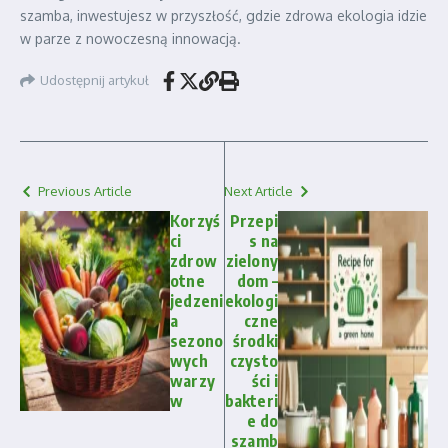
szamba, inwestujesz w przyszłość, gdzie zdrowa ekologia idzie
w parze z nowoczesną innowacją.
Udostępnij artykuł
Previous Article
Next Article
Korzyś
Przepi
ci
s na
zdrow
zielony
otne
dom –
jedzeni
ekologi
a
czne
sezono
środki
wych
czysto
warzy
ści i
w
bakteri
e do
szamb