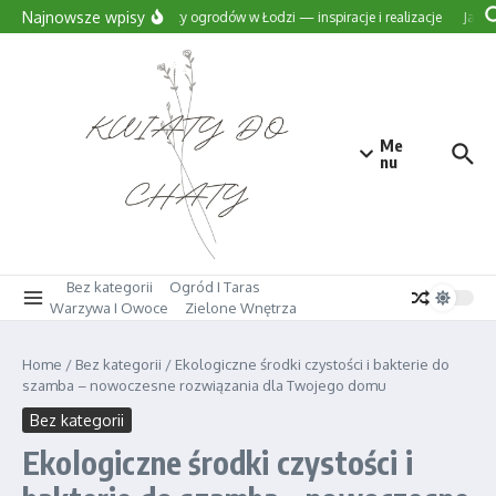
Przejdź do treści
Najnowsze wpisy
Projekty ogrodów w Łodzi — inspiracje i realizacje
Jak w
Me
nu
Bez kategorii
Ogród I Taras
Warzywa I Owoce
Zielone Wnętrza
Home
/
Bez kategorii
/
Ekologiczne środki czystości i bakterie do
szamba – nowoczesne rozwiązania dla Twojego domu
Bez kategorii
Ekologiczne środki czystości i