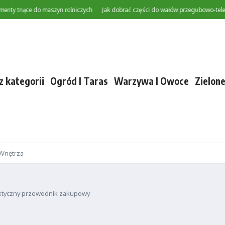
tnące do maszyn rolniczych
Jak dobrać części do wałów przegubowo-teleskopow
z kategorii
Ogród I Taras
Warzywa I Owoce
Zielon
Wnętrza
aktyczny przewodnik zakupowy