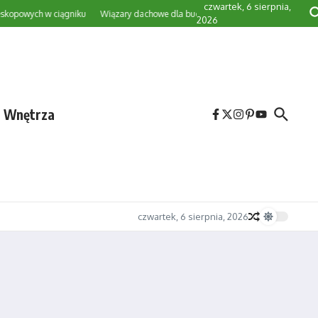
czwartek, 6 sierpnia,
ych w ciągniku
Wiązary dachowe dla budynków gospodarczych — projekt i pro
2026
e Wnętrza
czwartek, 6 sierpnia, 2026