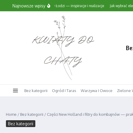
Przejdź do treści
Najnowsze wpisy
Projekty ogrodów w Łodzi — inspiracje i realizacje
Jak wybrać elementy 
Be
Bez kategorii
Ogród I Taras
Warzywa I Owoce
Zielone 
Home
/
Bez kategorii
/
Części New Holland i filtry do kombajnów — pr
Bez kategorii