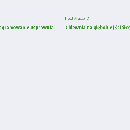
Next Article
rogramowanie usprawnia
Chlewnia na głębokiej ściół