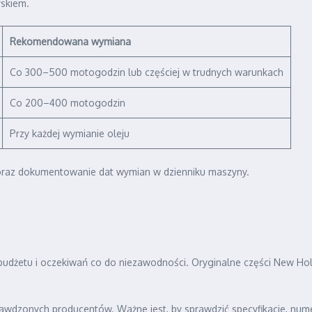
yskiem.
Rekomendowana wymiana
Co 300–500 motogodzin lub częściej w trudnych warunkach
Co 200–400 motogodzin
Przy każdej wymianie oleju
 oraz dokumentowanie dat wymian w dzienniku maszyny.
budżetu i oczekiwań co do niezawodności. Oryginalne części New Hol
prawdzonych producentów. Ważne jest, by sprawdzić specyfikacje, n