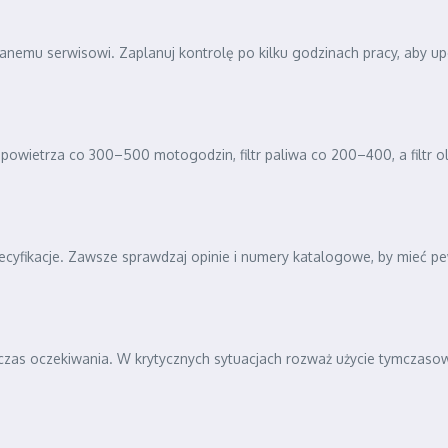
nemu serwisowi. Zaplanuj kontrolę po kilku godzinach pracy, aby upe
 powietrza co 300–500 motogodzin, filtr paliwa co 200–400, a filtr ol
ecyfikacje. Zawsze sprawdzaj opinie i numery katalogowe, by mieć p
o czas oczekiwania. W krytycznych sytuacjach rozważ użycie tymczaso