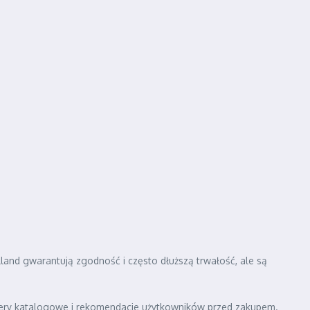
land gwarantują zgodność i często dłuższą trwałość, ale są
umery katalogowe i rekomendacje użytkowników przed zakupem.