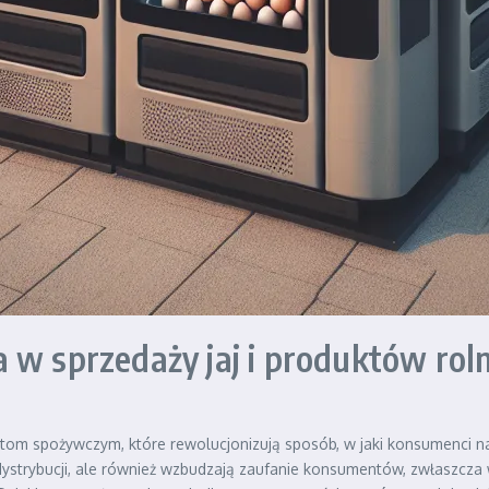
w sprzedaży jaj i produktów roln
om spożywczym, które rewolucjonizują sposób, w jaki konsumenci nab
ystrybucji, ale również wzbudzają zaufanie konsumentów, zwłaszcza