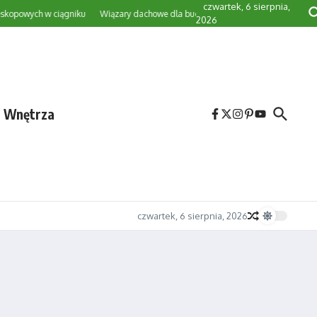
czwartek, 6 sierpnia,
wych w ciągniku
Wiązary dachowe dla budynków gospodarczych — projekt i pr
2026
e Wnętrza
czwartek, 6 sierpnia, 2026