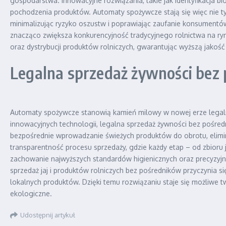
gospodarstwa. Innowacyjne rozwiązania, takie jak identyfikacja b
pochodzenia produktów. Automaty spożywcze stają się więc nie ty
minimalizując ryzyko oszustw i poprawiając zaufanie konsumentów
znacząco zwiększa konkurencyjność tradycyjnego rolnictwa na r
oraz dystrybucji produktów rolniczych, gwarantując wyższą jako
Legalna sprzedaż żywności bez
Automaty spożywcze stanowią kamień milowy w nowej erze legalne
innowacyjnych technologii, legalna sprzedaż żywności bez pośred
bezpośrednie wprowadzanie świeżych produktów do obrotu, eliminu
transparentność procesu sprzedaży, gdzie każdy etap – od zbior
zachowanie najwyższych standardów higienicznych oraz precyzyjn
sprzedaż jaj i produktów rolniczych bez pośredników przyczynia s
lokalnych produktów. Dzięki temu rozwiązaniu staje się możliwe
ekologiczne.
Udostępnij artykuł