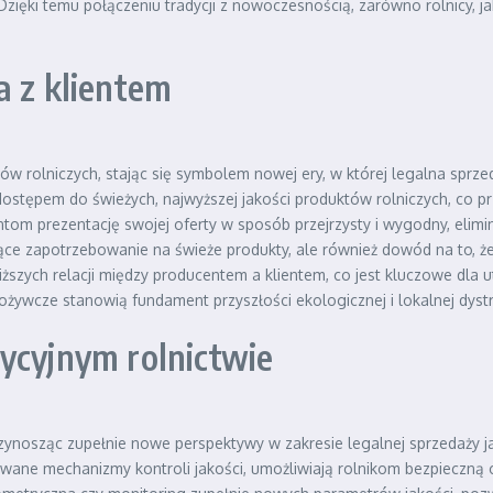
zięki temu połączeniu tradycji z nowoczesnością, zarówno rolnicy, j
 z klientem
tów rolniczych, stając się symbolem nowej ery, w której legalna sp
stępem do świeżych, najwyższej jakości produktów rolniczych, co prz
om prezentację swojej oferty w sposób przejrzysty i wygodny, elimi
ce zapotrzebowanie na świeże produkty, ale również dowód na to, że
szych relacji między producentem a klientem, co jest kluczowe dla u
ożywcze stanowią fundament przyszłości ekologicznej i lokalnej dyst
ycyjnym rolnictwie
rzynosząc zupełnie nowe perspektywy w zakresie legalnej sprzedaży 
e mechanizmy kontroli jakości, umożliwiają rolnikom bezpieczną o