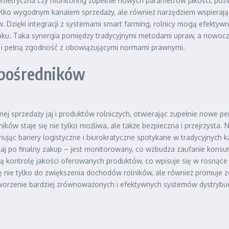
iometryczna czy monitoring zupełnie nowych parametrów jakości, pozwa
lko wygodnym kanałem sprzedaży, ale również narzędziem wspierający
. Dzięki integracji z systemami smart farming, rolnicy mogą efektyw
ynku. Taka synergia pomiędzy tradycyjnymi metodami upraw, a nowoc
ść i pełną zgodność z obowiązującymi normami prawnymi.
 pośredników
j sprzedaży jaj i produktów rolniczych, otwierając zupełnie nowe p
ników staje się nie tylko możliwa, ale także bezpieczna i przejrzys
jąc bariery logistyczne i biurokratyczne spotykane w tradycyjnych k
u jaj po finalny zakup – jest monitorowany, co wzbudza zaufanie ko
ą kontrolę jakości oferowanych produktów, co wpisuje się w rosnąc
ię nie tylko do zwiększenia dochodów rolników, ale również promuje 
 tworzenie bardziej zrównoważonych i efektywnych systemów dystrybu