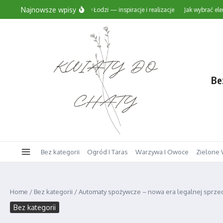
Przejdź do treści
Najnowsze wpisy
Projekty ogrodów w Łodzi — inspiracje i realizacje
Jak wybrać elementy 
Be
Bez kategorii
Ogród I Taras
Warzywa I Owoce
Zielone 
Home
/
Bez kategorii
/
Automaty spożywcze – nowa era legalnej sprzeda
Bez kategorii