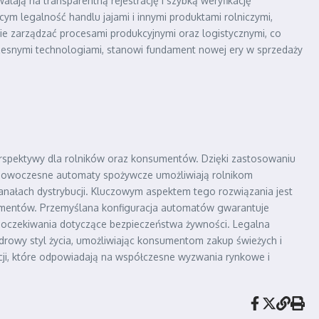
lają na transparentną rejestrację i szybką weryfikację
m legalność handlu jajami i innymi produktami rolniczymi,
nie zarządzać procesami produkcyjnymi oraz logistycznymi, co
zesnymi technologiami, stanowi fundament nowej ery w sprzedaży
erspektywy dla rolników oraz konsumentów. Dzięki zastosowaniu
ta. Nowoczesne automaty spożywcze umożliwiają rolnikom
anałach dystrybucji. Kluczowym aspektem tego rozwiązania jest
nsumentów. Przemyślana konfiguracja automatów gwarantuje
e oczekiwania dotyczące bezpieczeństwa żywności. Legalna
zdrowy styl życia, umożliwiając konsumentom zakup świeżych i
cji, które odpowiadają na współczesne wyzwania rynkowe i