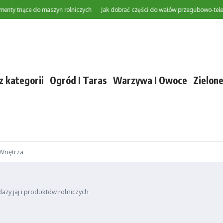
tnące do maszyn rolniczych
Jak dobrać części do wałów przegubowo-teleskopo
z kategorii
Ogród I Taras
Warzywa I Owoce
Zielon
Wnętrza
ży jaj i produktów rolniczych