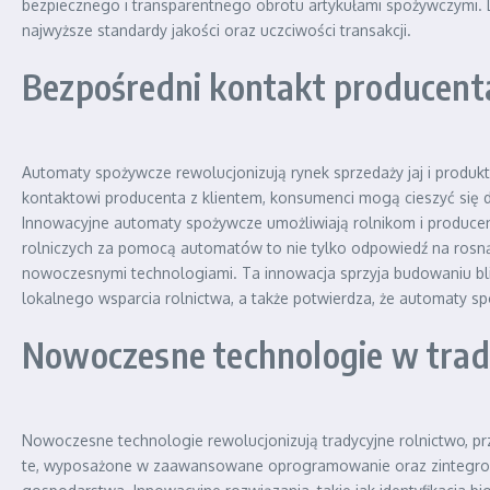
bezpiecznego i transparentnego obrotu artykułami spożywczymi. D
najwyższe standardy jakości oraz uczciwości transakcji.
Bezpośredni kontakt producenta
Automaty spożywcze rewolucjonizują rynek sprzedaży jaj i produk
kontaktowi producenta z klientem, konsumenci mogą cieszyć się do
Innowacyjne automaty spożywcze umożliwiają rolnikom i producent
rolniczych za pomocą automatów to nie tylko odpowiedź na rosną
nowoczesnymi technologiami. Ta innowacja sprzyja budowaniu bliż
lokalnego wsparcia rolnictwa, a także potwierdza, że automaty sp
Nowoczesne technologie w trad
Nowoczesne technologie rewolucjonizują tradycyjne rolnictwo, p
te, wyposażone w zaawansowane oprogramowanie oraz zintegrowan