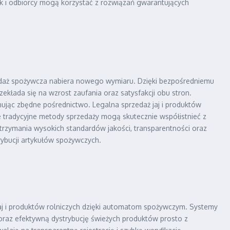
ak i odbiorcy mogą korzystać z rozwiązań gwarantujących
rzedaż spożywcza nabiera nowego wymiaru. Dzięki bezpośredniemu
ekłada się na wzrost zaufania oraz satysfakcji obu stron.
nując zbędne pośrednictwo. Legalna sprzedaż jaj i produktów
 tradycyjne metody sprzedaży mogą skutecznie współistnieć z
trzymania wysokich standardów jakości, transparentności oraz
rybucji artykułów spożywczych.
jaj i produktów rolniczych dzięki automatom spożywczym. Systemy
raz efektywną dystrybucję świeżych produktów prosto z